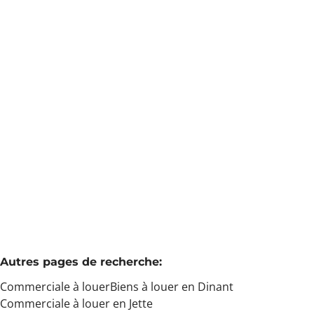
Min. budget
Rez-de-chaussée commercial /site touristique
Rue Coster 1, 5500 Dinant
(ref.
3760
)
Max. budget
€ 1.000 / mois
30
m²
Chercher
Autres pages de recherche
:
Commerciale à louer
Biens à louer en Dinant
Commerciale à louer en Jette