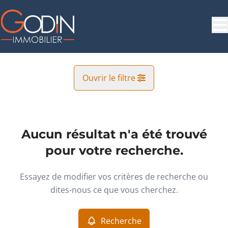
Aller au contenu principal
Ouvrir le filtre
Commune
Habergy (6782)
Aucun résultat n'a été trouvé
Remove
Vue de la carte
pour votre recherche.
Type
Essayez de modifier vos critères de recherche ou
Industrie
Recherche
Trier par
Remove
dites-nous ce que vous cherchez.
Recherche
Critères plus