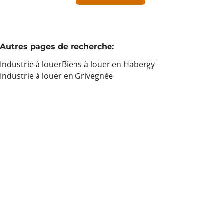
Min. budget
Autres pages de recherche
:
Industrie à louer
Biens à louer en Habergy
Max. budget
Industrie à louer en Grivegnée
Chercher