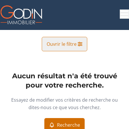
Aller au contenu principal
Ouvrir le filtre
Commune
Attert (6717)
Aucun résultat n'a été trouvé
Remove
Vue de la carte
pour votre recherche.
Type
Essayez de modifier vos critères de recherche ou
Immeuble de rapport
Recherche
Trier par
Remove
dites-nous ce que vous cherchez.
Recherche
Critères plus