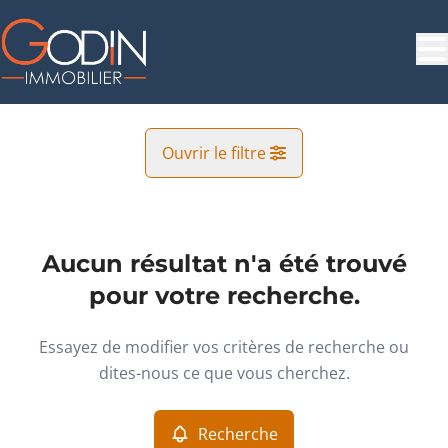
Aller au contenu principal
Ouvrir le filtre
Commune
Beauraing (5570)
Aucun résultat n'a été trouvé
Remove
Vue de la carte
pour votre recherche.
Type
Essayez de modifier vos critères de recherche ou
Appartement
Recherche
Trier par
Remove
dites-nous ce que vous cherchez.
Recherche
Critères plus