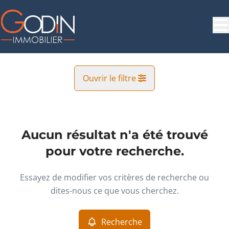
Aller au contenu principal
Ouvrir le filtre
Commune
Beloeil (7970)
Aucun résultat n'a été trouvé
Remove
Vue de la carte
pour votre recherche.
Type
Essayez de modifier vos critères de recherche ou
Garage/Parking
Recherche
Trier par
Remove
dites-nous ce que vous cherchez.
Recherche
Critères plus