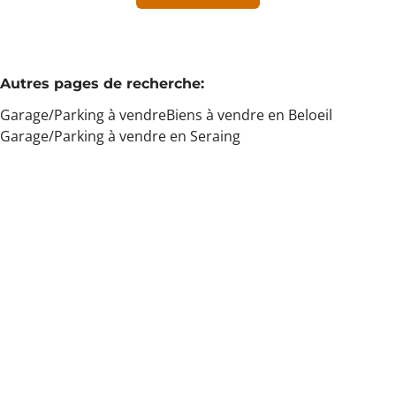
Min. budget
Autres pages de recherche
:
Garage/Parking à vendre
Biens à vendre en Beloeil
Max. budget
Garage/Parking à vendre en Seraing
Chercher