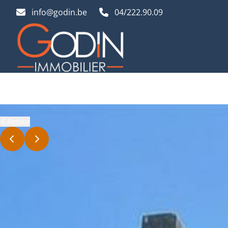
Aller au contenu principal
info@godin.be
04/222.90.09
Retour