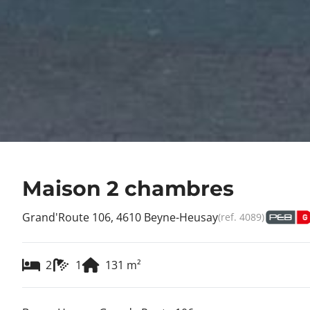
Maison 2 chambres
Grand'Route 106, 4610 Beyne-Heusay
(ref.
4089
)
2
1
131
m²