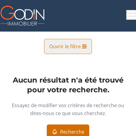
Aller au contenu principal
Ouvrir le filtre
Commune
Charleroi (6000)
Aucun résultat n'a été trouvé
Remove
Vue de la carte
pour votre recherche.
Type
Essayez de modifier vos critères de recherche ou
Commerciale
Recherche
Trier par
Remove
dites-nous ce que vous cherchez.
Recherche
Critères plus