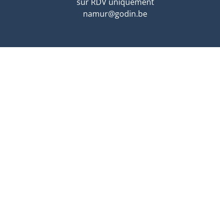
sur RDV uniquement
namur@godin.be
LUXEMBOURG
Duarrefstrooss, 4-6
L-9990 WEISWAMPACH
sur RDV uniquement
lux@godin.be
se : BE0729 752 279
tionnement AXA: police collective 730.390.160