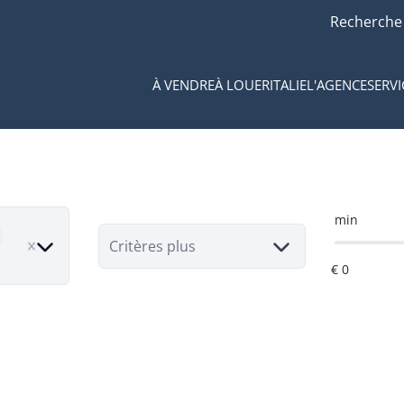
Recherche
À VENDRE
À LOUER
ITALIE
L'AGENCE
SERVI
min
move
Critères plus