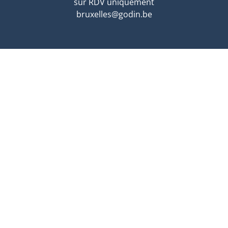
sur RDV uniquement
bruxelles@godin.be
ARLON
Route de Longwy 596
6700 Arlon
sur RDV uniquement
arlon@godin.be
gréé IPI en Belgique IPI 505.337 - MAE 21 972 - N° entrepri
0 - Responsable IPI & anti-blanchiment - Assurance RC Et cau