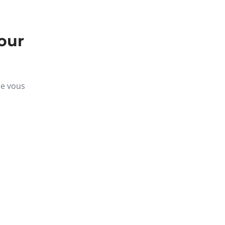
our
ue vous