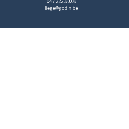
04 / 222.90.09
liege@godin.be
CHARLEROI
Rue de Venise 21
6040 Charleroi
sur RDV uniquement
charleroi@godin.be
Agent immobilier a
Belfius : compte de tiers BE41 0689 0920 841