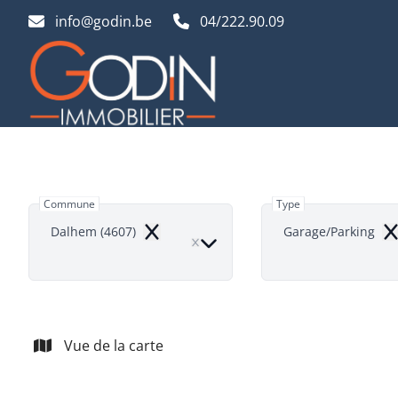
Aller au contenu principal
info@godin.be
04/222.90.09
Commune
Type
Dalhem (4607)
Garage/Parking
Remove
Re
Vue de la carte