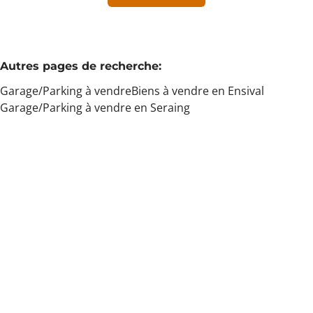
Min. budget
Autres pages de recherche
:
Garage/Parking à vendre
Biens à vendre en Ensival
Max. budget
Garage/Parking à vendre en Seraing
Chercher