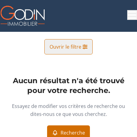
Aller au contenu principal
Ouvrir le filtre
Commune
Ensival (4800)
Aucun résultat n'a été trouvé
Remove
Vue de la carte
pour votre recherche.
Type
Essayez de modifier vos critères de recherche ou
Garage/Parking
Recherche
Trier par
Remove
dites-nous ce que vous cherchez.
Recherche
Critères plus