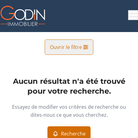
Aller au contenu principal
Ouvrir le filtre
Commune
Herstal (4040)
Aucun résultat n'a été trouvé
Remove
Vue de la carte
pour votre recherche.
Type
Essayez de modifier vos critères de recherche ou
Bureaux
Recherche
Trier par
Remove
dites-nous ce que vous cherchez.
Recherche
Critères plus