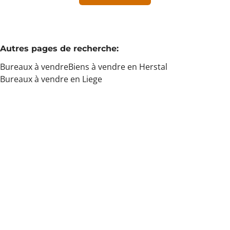
Min. budget
Autres pages de recherche
:
Bureaux à vendre
Biens à vendre en Herstal
Max. budget
Bureaux à vendre en Liege
Chercher