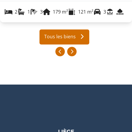
2
1
3
179
m²
121
m²
3
Tous les biens
LIÈGE