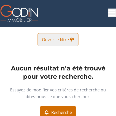
Aller au contenu principal
Ouvrir le filtre
Commune
Olne (4877)
Aucun résultat n'a été trouvé
Remove
Vue de la carte
pour votre recherche.
Type
Essayez de modifier vos critères de recherche ou
Terrain
Recherche
Trier par
Remove
dites-nous ce que vous cherchez.
Recherche
Critères plus