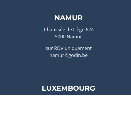
NAMUR
Chaussée de Liège 624
5000 Namur
sur RDV uniquement
namur@godin.be
LUXEMBOURG
Duarrefstrooss, 4-6
L-9990 WEISWAMPACH
sur RDV uniquement
lux@godin.be