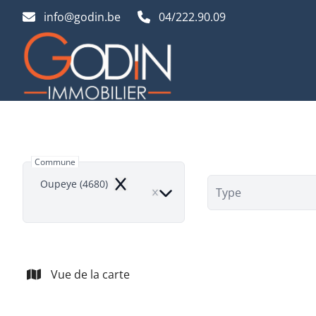
Aller au contenu principal
info@godin.be
04/222.90.09
Commune
Oupeye (4680)
Remove
Type
Vue de la carte