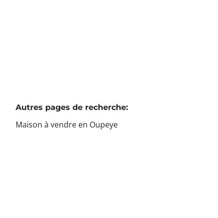
4
1
1
230
m²
844
m²
2
2
Autres pages de recherche
:
Maison à vendre en Oupeye