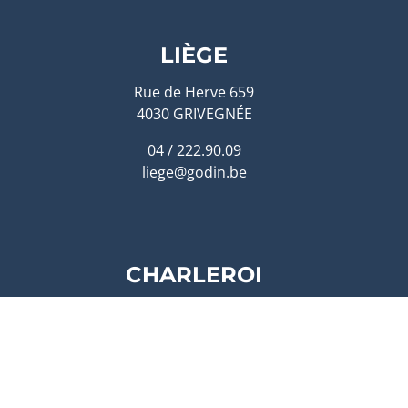
LIÈGE
Rue de Herve 659
4030 GRIVEGNÉE
04 / 222.90.09
liege@godin.be
CHARLEROI
Rue de Venise 21
6040 Charleroi
sur RDV uniquement
charleroi@godin.be