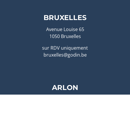
BRUXELLES
Avenue Louise 65
1050 Bruxelles
sur RDV uniquement
bruxelles@godin.be
ARLON
Route de Longwy 596
6700 Arlon
sur RDV uniquement
arlon@godin.be