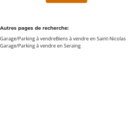
Min. budget
Autres pages de recherche
:
Garage/Parking à vendre
Biens à vendre en Saint-Nicolas
Max. budget
Garage/Parking à vendre en Seraing
Chercher