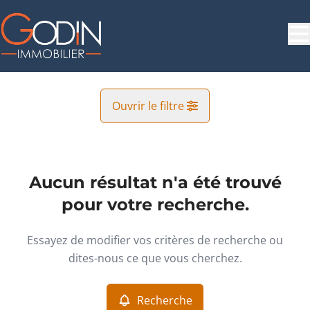
Aller au contenu principal
Ouvrir le filtre
Commune
Saint-Nicolas (4420)
Aucun résultat n'a été trouvé
Remove
Vue de la carte
pour votre recherche.
Type
Essayez de modifier vos critères de recherche ou
Garage/Parking
Recherche
Trier par
Remove
dites-nous ce que vous cherchez.
Recherche
Critères plus