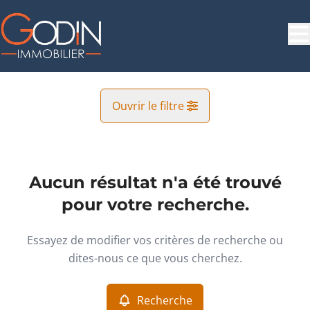
Aller au contenu principal
Ouvrir le filtre
Commune
Soumagne (4630)
Aucun résultat n'a été trouvé
Remove
Vue de la carte
pour votre recherche.
Type
Essayez de modifier vos critères de recherche ou
Terrain
Recherche
Trier par
Remove
dites-nous ce que vous cherchez.
Recherche
Critères plus