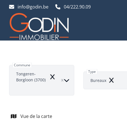
Aller au contenu principal
info@godin.be
04/222.90.09
Commune
Type
Tongeren-
Remove
Borgloon (3700)
Bureaux
Remove
Vue de la carte