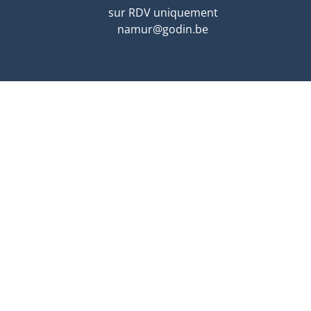
sur RDV uniquement
namur@godin.be
LUXEMBOURG
Duarrefstrooss, 4-6
L-9990 WEISWAMPACH
sur RDV uniquement
lux@godin.be
se : BE0729 752 279
tionnement AXA: police collective 730.390.160