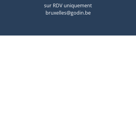
sur RDV uniquement
bruxelles@godin.be
ARLON
Route de Longwy 596
6700 Arlon
sur RDV uniquement
arlon@godin.be
gréé IPI en Belgique IPI 505.337 - MAE 21 972 - N° entrepri
0 - Responsable IPI & anti-blanchiment - Assurance RC Et cau