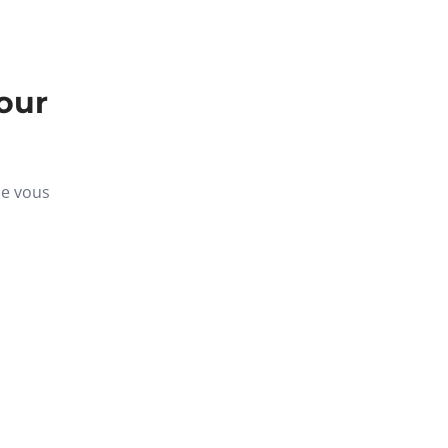
our
ue vous