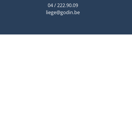
04 / 222.90.09
liege@godin.be
CHARLEROI
Rue de Venise 21
6040 Charleroi
sur RDV uniquement
charleroi@godin.be
Agent immobilier a
Belfius : compte de tiers BE41 0689 0920 841