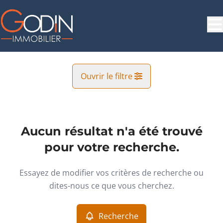
Aller au contenu principal
Ouvrir le filtre
Commune
Villers-Saint-Ghislain (7031)
Aucun résultat n'a été trouvé
Remove
Vue de la carte
pour votre recherche.
Type
Essayez de modifier vos critères de recherche ou
Terrain
Recherche
Trier par
Remove
dites-nous ce que vous cherchez.
Recherche
Critères plus