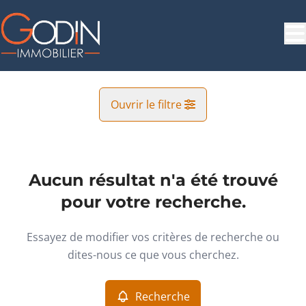
Aller au contenu principal
Ouvrir le filtre
Commune
Virton (6760)
Aucun résultat n'a été trouvé
Remove
Vue de la carte
pour votre recherche.
Type
Essayez de modifier vos critères de recherche ou
Commerciale
Recherche
Trier par
Remove
dites-nous ce que vous cherchez.
Recherche
Critères plus