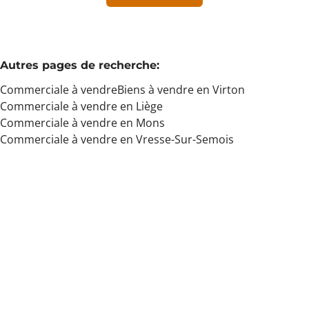
Min. budget
Autres pages de recherche
:
Commerciale à vendre
Biens à vendre en Virton
Max. budget
Commerciale à vendre en Liège
Commerciale à vendre en Mons
Commerciale à vendre en Vresse-Sur-Semois
Chercher