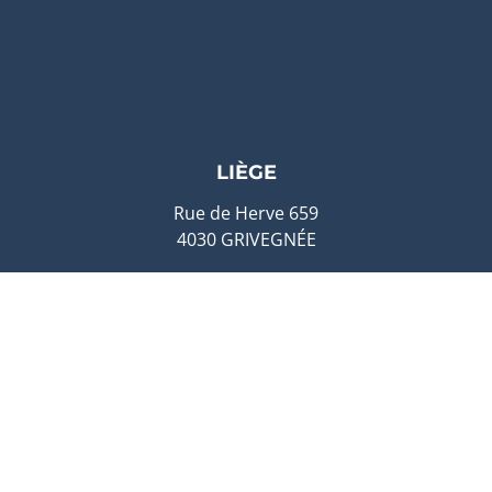
LIÈGE
Rue de Herve 659
4030 GRIVEGNÉE
04 / 222.90.09
liege@godin.be
BRUXELLES
Avenue Louise 65