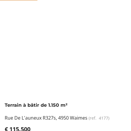
NOUVEAU
Terrain à bâtir de 1.150 m²
Rue De L'auneux R327s, 4950 Waimes
(ref.
4177
)
€ 115.500