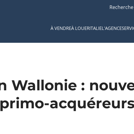
Recherche
À VENDRE
À LOUER
ITALIE
L'AGENCE
SERVI
 Wallonie : nouve
primo-acquéreur