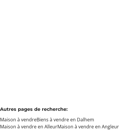
Min. budget
Maison 4 façades avec piscine
Voie Des Fosses 44, 4607 Dalhem
(ref.
4180
)
Max. budget
À partir de € 330.000
4
1
239
m²
2
Chercher
Autres pages de recherche
:
Maison à vendre
Biens à vendre en Dalhem
Maison à vendre en Alleur
Maison à vendre en Angleur