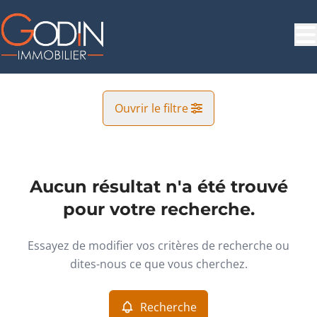
Aller au contenu principal
Ouvrir le filtre
Commune
Grivegnee (4030)
Aucun résultat n'a été trouvé
Remove
Vue de la carte
pour votre recherche.
Type
Essayez de modifier vos critères de recherche ou
Terrain
Recherche
Trier par
Remove
dites-nous ce que vous cherchez.
Recherche
Critères plus