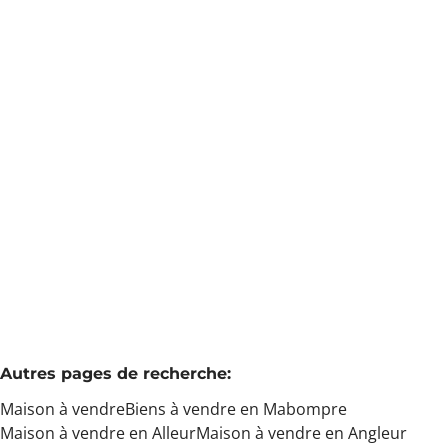
Min. budget
Maison
Engreux 53a, 6663 Mabompré
(ref.
4162
)
Max. budget
€ 1.050.000
7
4
4
396
m²
4500
m²
Chercher
Autres pages de recherche
:
Maison à vendre
Biens à vendre en Mabompre
Maison à vendre en Alleur
Maison à vendre en Angleur