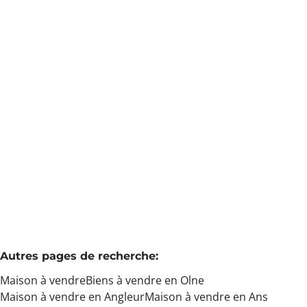
Min. budget
Maison 3 chambres
Ruelle Du Vieux Mayeur 4, 4877 Olne
(ref.
4160
)
Max. budget
€ 199.999
3
3
155
m²
Chercher
Autres pages de recherche
:
Maison à vendre
Biens à vendre en Olne
Maison à vendre en Angleur
Maison à vendre en Ans