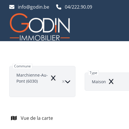
Aller au contenu principal
info@godin.be
04/222.90.09
Commune
Type
Marchienne-Au-
Remove
Pont (6030)
Maison
Remove
Vue de la carte