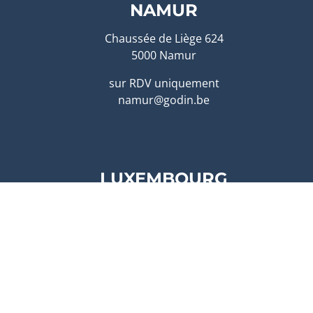
NAMUR
Chaussée de Liège 624
5000 Namur
sur RDV uniquement
namur@godin.be
LUXEMBOURG
Duarrefstrooss, 4-6
L-9990 WEISWAMPACH
sur RDV uniquement
lux@godin.be