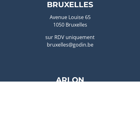
BRUXELLES
Avenue Louise 65
1050 Bruxelles
sur RDV uniquement
bruxelles@godin.be
ARLON
Route de Longwy 596
6700 Arlon
sur RDV uniquement
arlon@godin.be