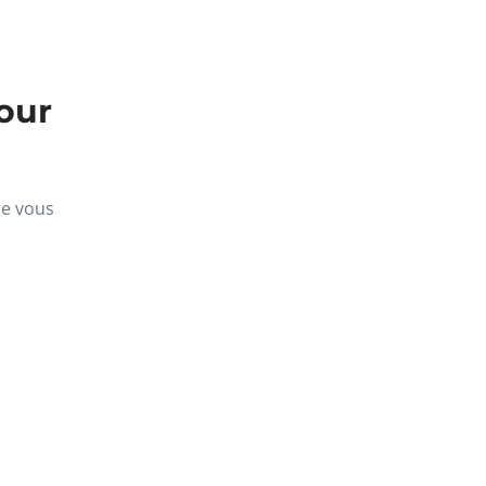
our
ue vous