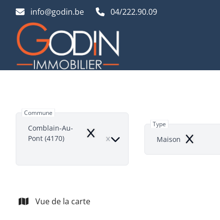
Aller au contenu principal
info@godin.be
04/222.90.09
Commune
Type
Comblain-Au-
Remove
Pont (4170)
Maison
Remove
Vue de la carte