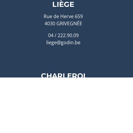
LIÈGE
Rue de Herve 659
4030 GRIVEGNÉE
04 / 222.90.09
liege@godin.be
CHARLEROI
Rue de Venise 21
6040 Charleroi
sur RDV uniquement
charleroi@godin.be